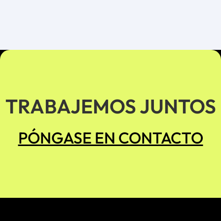
Seguridad por capas
y tener
múltiples opciones
de acceso remoto seguro
en su lugar son
esenciales.
Fuerte
procedimientos de respuesta a incidentes
puede significar la diferencia entre
una pequeña
interrupción y un desastre costoso
.
TRABAJEMOS JUNTOS
PÓNGASE EN CONTACTO