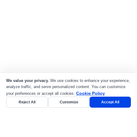
Lend
Me It
Renta
todo